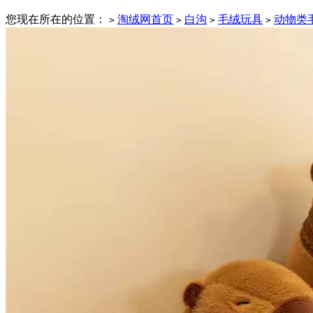
您现在所在的位置：
淘绒网首页
白沟
毛绒玩具
动物类
>
>
>
>